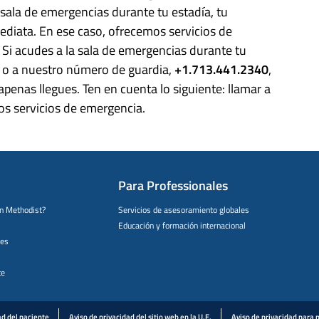
 sala de emergencias durante tu estadía, tu
ediata. En ese caso, ofrecemos servicios de
. Si acudes a la sala de emergencias durante tu
e o a nuestro número de guardia,
+1.713.441.2340
,
penas llegues. Ten en cuenta lo siguiente: llamar a
los servicios de emergencia.
Para Professionales
on Methodist?
Servicios de asesoramiento globales
Educación y formación internacional
tes
te
ad del paciente
Aviso de privacidad del sitio web en la U.E.
Aviso de privacidad para p